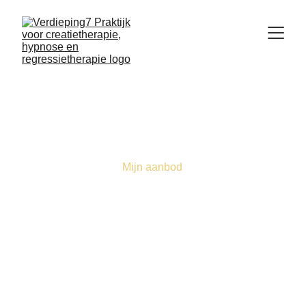
Mijn aanbod
Helderheid, 
heling en 
richting op een 
manier die bij 