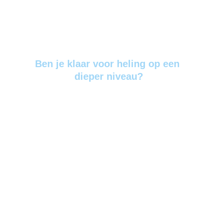
Ben je klaar voor heling op een 
dieper niveau?
Boek  een 
VortexHealing
®
sessie 