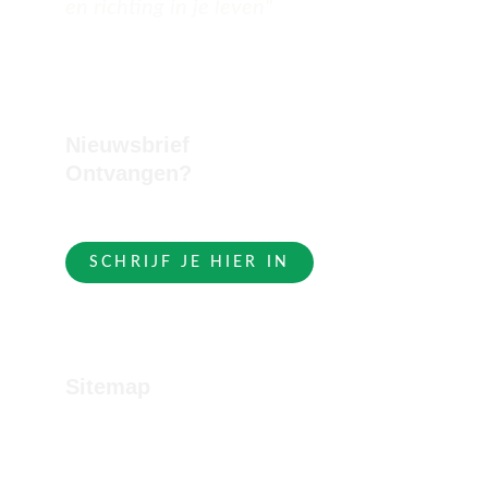
en richting in je leven"
Nieuwsbrief 
Ontvangen?
SCHRIJF JE HIER IN
Sitemap
Home
Manifesting Compass