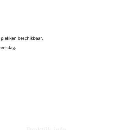
e plekken beschikbaar.
oensdag.
Praktijk info