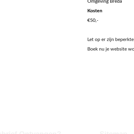
Omgeving Breda
Kosten
€50,-
Let op er zijn beperkt
Boek nu je website w
brief Ontvangen?
Sitemap