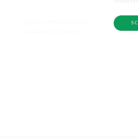
"Praktijk voor helderheid 
SC
en richting in je leven"