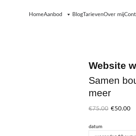
Home
Aanbod
Blog
Tarieven
Over mij
Cont
Website 
Samen bou
meer
€75.00
€50.00
datum