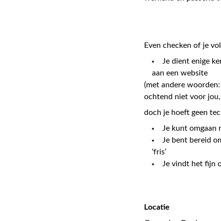
Even checken of je vo
Je dient enige ke
aan een website
(met andere woorden: a
ochtend niet voor jou,
doch je hoeft geen te
Je kunt omgaan 
Je bent bereid om
‘fris’
Je vindt het fij
Locatie