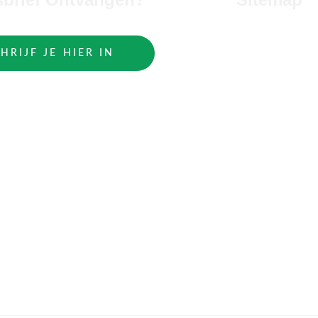
Home
HRIJF JE HIER IN
Manifesting Co
VortexHealing
®
Mindfocus T
ech
Morgenkracht
Vuur van verbin
Over mij
Contact
Tarieven